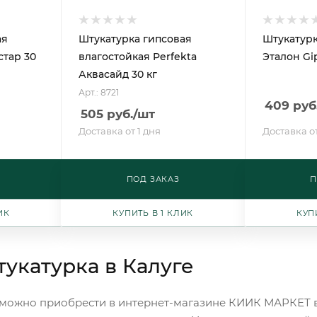
ая
Штукатурка гипсовая
Штукатурк
стар 30
влагостойкая Perfekta
Эталон Gi
Аквасайд 30 кг
Арт.: 8721
409
руб
505
руб.
/шт
Доставка от 1 дня
Доставка от
ПОД ЗАКАЗ
П
ИК
КУПИТЬ В 1 КЛИК
КУП
тукатурка в Калуге
 можно приобрести в интернет-магазине КИИК МАРКЕТ в