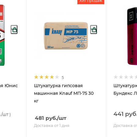
Хит продаж
5
ая Юнис
Штукатурка гипсовая
Штукатурк
машинная Knauf МП-75 30
Бундекс Ла
кг
441 руб
.
/шт
)
481
руб.
/шт
Доставка от 1 дня
Доставка от