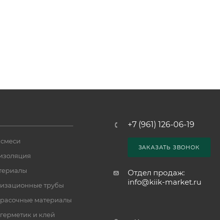
+7 (961) 126-06-19
 смеси
ЗАКАЗАТЬ ЗВОНОК
изоляция
териалы
Отдел продаж:
info@kiik-market.ru
изационные трубы
расочные материалы
 герметик и клей