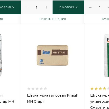
 КОРЗИНУ
В КОРЗИНУ
ИК
КУПИТЬ В 1 КЛИК
КУП
ая
Штукатурка гипсовая Knauf
Штукатурк
пстар МН
МН Старт
универсал
Смартгипс