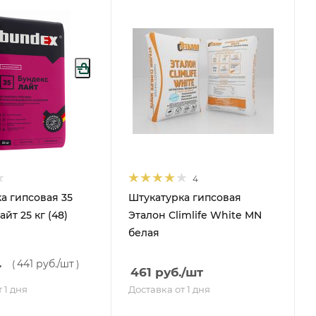
4
а гипсовая 35
Штукатурка гипсовая
йт 25 кг (48)
Эталон Climlife White MN
белая
.
441 руб.
/шт
(
)
461
руб.
/шт
 1 дня
Доставка от 1 дня