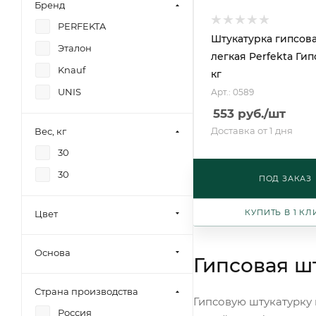
Бренд
PERFEKTA
Штукатурка гипсов
Эталон
легкая Perfekta Гип
Knauf
кг
UNIS
Арт.: 0589
553
руб.
/шт
Доставка от 1 дня
Вес, кг
30
30
ПОД ЗАКАЗ
КУПИТЬ В 1 КЛ
Цвет
Основа
Гипсовая ш
Страна производства
Гипсовую штукатурку
Россия