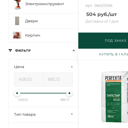
Электроинструмент
Арт.: 0602/0596
504
руб.
/шт
Двери
Доставка от 1 дня
Кирпич
ПОД ЗАКАЗ
ФИЛЬТР
КУПИТЬ В 1 КЛ
Цена
408.50
885.13
Тип товара