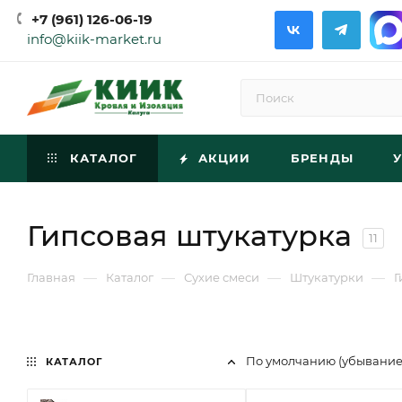
+7 (961) 126-06-19
info@kiik-market.ru
КАТАЛОГ
АКЦИИ
БРЕНДЫ
Гипсовая штукатурка
11
—
—
—
—
Главная
Каталог
Сухие смеси
Штукатурки
Г
По умолчанию (убывани
КАТАЛОГ