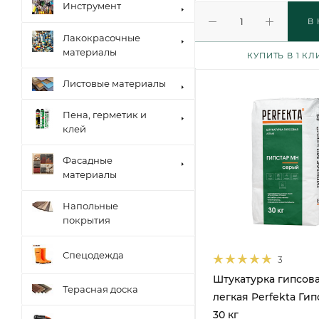
Инструмент
В
Лакокрасочные
материалы
КУПИТЬ В 1 КЛ
Листовые материалы
Пена, герметик и
клей
Фасадные
материалы
Напольные
покрытия
Спецодежда
3
Штукатурка гипсов
Терасная доска
легкая Perfekta Ги
30 кг