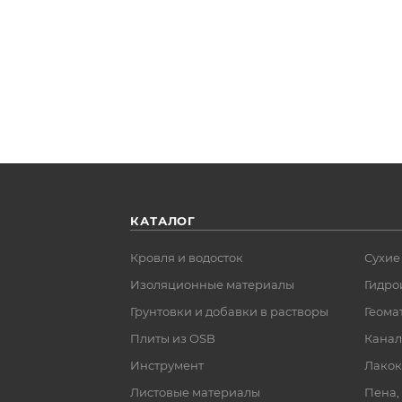
КАТАЛОГ
Кровля и водосток
Сухие
Изоляционные материалы
Гидро
Грунтовки и добавки в растворы
Геома
Плиты из OSB
Канал
Инструмент
Лакок
Листовые материалы
Пена,