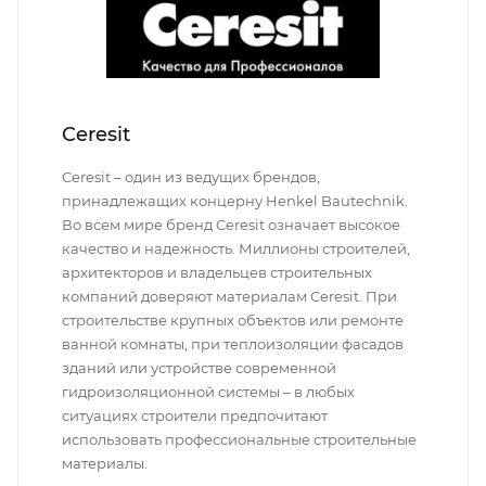
Ceresit
Ceresit – один из ведущих брендов,
принадлежащих концерну Henkel Bautechnik.
Во всем мире бренд Ceresit означает высокое
качество и надежность. Миллионы строителей,
архитекторов и владельцев строительных
компаний доверяют материалам Ceresit. При
строительстве крупных объектов или ремонте
ванной комнаты, при теплоизоляции фасадов
зданий или устройстве современной
гидроизоляционной системы – в любых
ситуациях строители предпочитают
использовать профессиональные строительные
материалы.