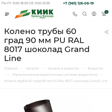
+7 (961) 126-06-19
Пн-Пт: 9:00-18:00
Сб: 9:00-15:00
0
Колено трубы 60
град 90 мм PU RAL
8017 шоколад Grand
Line
—
—
—
Главная
Каталог
Кровля и водосток
Водосток
—
—
Металлические водосточные системы (водостоки)
Колено трубы 60 град 90 мм PU RAL 8017 шоколад Grand Line