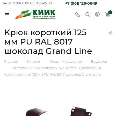
+7 (961) 126-06-19
Пн-Пт: 9:00-18:00
Сб: 9:00-15:00
0
Крюк короткий 125
мм PU RAL 8017
шоколад Grand Line
—
—
—
Главная
Каталог
Кровля и водосток
Водосток
—
—
Металлические водосточные системы (водостоки)
Крюк короткий 125 мм PU RAL 8017 шоколад Grand Line