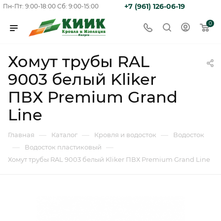
+7 (961) 126-06-19
Пн-Пт: 9:00-18:00
Сб: 9:00-15:00
0
Хомут трубы RAL
9003 белый Kliker
ПВХ Premium Grand
Line
—
—
—
Главная
Каталог
Кровля и водосток
Водосток
—
—
Водосток пластиковый
Хомут трубы RAL 9003 белый Kliker ПВХ Premium Grand Line